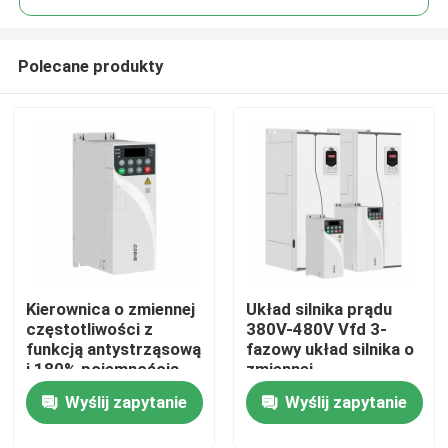
Polecane produkty
Kierownica o zmiennej
Układ silnika prądu
Do domu
częstotliwości z
380V-480V Vfd 3-
funkcją antystrząsową
fazowy układ silnika o
i 180% pojemnością
zmiennej
Produkty
przeciążenia
częstotliwości
Wyślij zapytanie
Wyślij zapytanie
Filmy