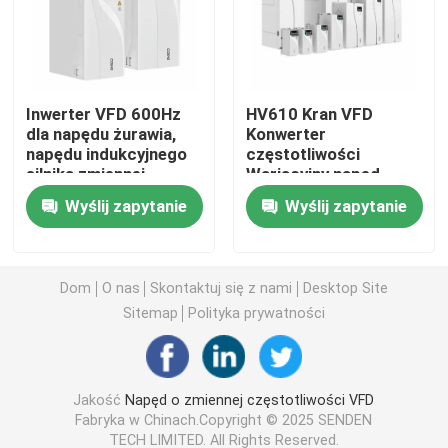
Przetwornica zmiennej częstotliwości
Inwerter VFD 600Hz
HV610 Kran VFD
Wektorowy przemiennik częstotliwości
dla napędu żurawia,
Konwerter
napędu indukcyjnego
częstotliwości
silnika zmiennej
Wariacyjny napęd
Przemiennik częstotliwości VFD
częstotliwości
częstotliwości
Wyślij zapytanie
Wyślij zapytanie
Przetwornica częstotliwości
Dom
O nas
Skontaktuj się z nami
Desktop Site
Przesyłka zmiennej częstotliwości do żurawia
Sitemap
Polityka prywatności
Stacja ładowania pojazdów elektrycznych z przechowy
Jakość
Napęd o zmiennej częstotliwości VFD
Fabryka w Chinach.Copyright © 2025 SENDEN
Optymalizator słoneczny
TECH LIMITED. All Rights Reserved.