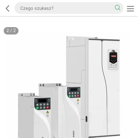
2
/
2