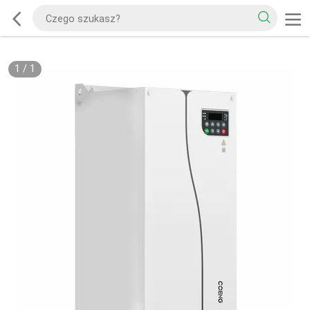
1
/
1