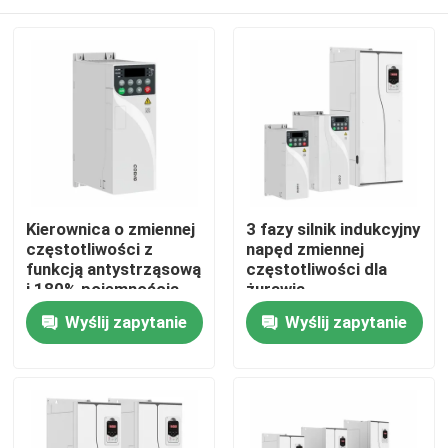
Kierownica o zmiennej
3 fazy silnik indukcyjny
częstotliwości z
napęd zmiennej
funkcją antystrząsową
częstotliwości dla
i 180% pojemnością
żurawia
przeciążenia
Do domu
Wyślij zapytanie
Wyślij zapytanie
Produkty
Filmy