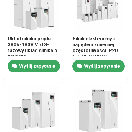
O nas
Wycieczka po fabryce
Układ silnika prądu
Silnik elektryczny z
380V-480V Vfd 3-
napędem zmiennej
fazowy układ silnika o
częstotliwości IP20
Kontrola jakości
zmiennej
V/F OLVC CLVC
częstotliwości
Kontrola ochrona
Wyślij zapytanie
Wyślij zapytanie
przed rozluźnieniem
Skontaktuj się z nami
Nowości
Poproś o wycenę
Napęd o zmiennej częstotliwości VFD