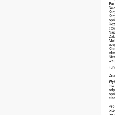
Par
Naz
Krz
Krz
opó
Roz
czę
Nap
Zak
Met
czę
Kla
Akc
Nie
wej
Fun
Zna
Wyk
Inw
odp
opó
ela
Pro
prz
bez