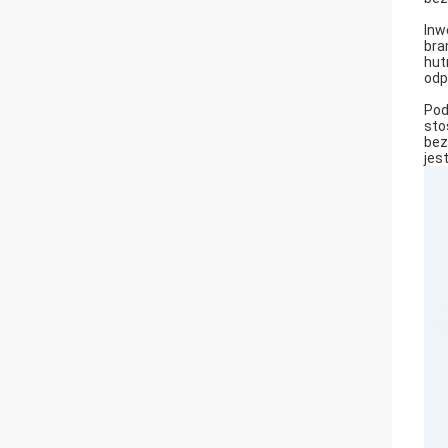
Inw
bra
hut
odp
Pod
sto
bez
jes