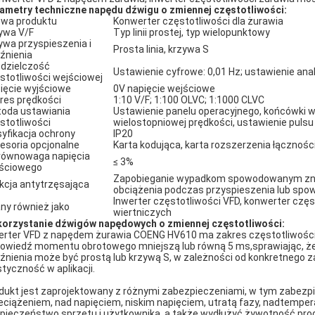
ametry techniczne napędu dźwigu o zmiennej częstotliwości:
wa produktu
Konwerter częstotliwości dla żurawia
ywa V/F
Typ linii prostej, typ wielopunktowy
ywa przyspieszenia i
Prosta linia, krzywa S
źnienia
dzielczość
Ustawienie cyfrowe: 0,01 Hz; ustawienie ana
stotliwości wejściowej
ięcie wyjściowe
0V napięcie wejściowe
res prędkości
1:10 V/F; 1:100 OLVC; 1:1000 CLVC
oda ustawiania
Ustawienie panelu operacyjnego, końcówki w
stotliwości
wielostopniowej prędkości, ustawienie puls
syfikacja ochrony
IP20
esoria opcjonalne
Karta kodująca, karta rozszerzenia łączności
równowaga napięcia
≤ 3%
ściowego
Zapobieganie wypadkom spowodowanym z
kcja antytrzęsająca
obciążenia podczas przyspieszenia lub spow
Inwerter częstotliwości VFD, konwerter czę
ny również jako
wiertniczych
orzystanie dźwigów napędowych o zmiennej częstotliwości:
erter VFD z napędem żurawia COENG HV610 ma zakres częstotliwości
owiedź momentu obrotowego mniejszą lub równą 5 ms,sprawiając, że je
źnienia może być prostą lub krzywą S, w zależności od konkretnego
styczność w aplikacji.
dukt jest zaprojektowany z różnymi zabezpieczeniami, w tym zabe
eciążeniem, nad napięciem, niskim napięciem, utratą fazy, nadtempe
pieczeństwo sprzętu i użytkownika, a także wydłużyć żywotność pro