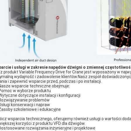
arcie i usługi w zakresie napędów dźwigni o zmiennej częstotliwoś
z produkt Variable Frequency Drive for Crane jest wyposażony w najwy
ymalną wydajność i zadowolenie klientów.Nasz zespół doświadczonych
ania i zapewnić wsparcie przed, podczas i po instalacji.
Nasze wsparcie techniczne obejmuje:
Pomoc w wyborze produktu
Wytyczne dotyczące instalacji i konfiguracji
Rozwiązywanie problemów
Usługi konserwacji i napraw
Zasoby szkoleniowe i edukacyjne
ócz wsparcia technicznego, oferujemy również usługi o wartości dod
większej korzyści z produktu VFD dla dźwigów.
Dostosowane rozwiązania inżynieryjne i projektowe