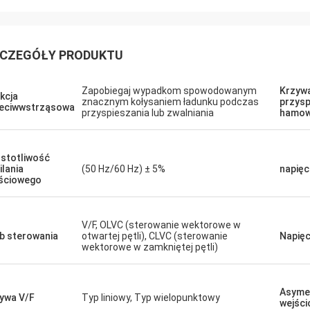
David "Big D" Kowalski
Emily Wh
CZEGÓŁY PRODUKTU
zamówienie na wiele jednostek
Potrzebowaliśmy silnika
HMI zostało zrealizowane dokładnie i
niskim poziomie hałasu 
Zapobiegaj wypadkom spowodowanym
Krzyw
kcja
e z zadziwiającą szybkością. Od
środowiska testowego. 
znacznym kołysaniem ładunku podczas
przysp
eciwwstrząsowa
przyspieszania lub zwalniania
hamow
ich integracji komunikacja naszego
nas jednostka pracuje ba
u sterowania jest bardziej
utrzymuje stały moment
wodna. Jesteśmy pod wrażeniem
Jakość przewyższa niek
stotliwość
ki i solidnej wydajności tych
których używaliśmy, prz
ilania
(50 Hz/60 Hz) ± 5%
napięc
nentów. Bezproblemowe
kosztów. Wyjątkowy do 
ściowego
dczenie w każdym calu.
zastosowań.
V/F, OLVC (sterowanie wektorowe w
b sterowania
otwartej pętli), CLVC (sterowanie
Napięc
wektorowe w zamkniętej pętli)
Asymet
ywa V/F
Typ liniowy, Typ wielopunktowy
wejśc