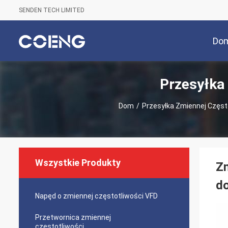
SENDEN TECH LIMITED
Do
Przesyłka
Dom
/
Przesyłka Zmiennej Częst
Wszystkie Produkty
Zm
do
Napęd o zmiennej częstotliwości VFD
Przetwornica zmiennej
częstotliwości