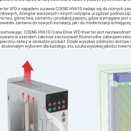
erter VFD z napędem żurawia COENG HV610 nadaje się do różnych z
mkowych, dźwigów wieżowych i innych rodzajów urządzeń podnoszący
nictwo, górnictwa, cementu i produkcji papieru, gdzie wymagane jest s
owiedni zarówno do nowych instalacji, jak i do modernizacji istniejące
sumowując, COENG HV610 Crane Drive VFD Inverter jest niezawodnym
sowany w szerokim zakresie zastosowań.Różnorodne zabezpieczenia i 
pieczny i łatwy w obsłudze produkt. Dzięki wysokiej zdolności dosta
t doskonałym wyborem dla każdego, kto szuka wysokiej jakości inwert