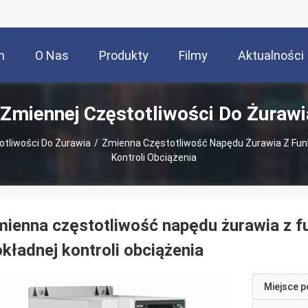
m
O Nas
Produkty
Filmy
Aktualności
 Zmiennej Częstotliwości Do Żurawi
otliwości Do Żurawia
/
Zmienna Częstotliwość Napędu Żurawia Z Funk
Kontroli Obciążenia
ienna częstotliwość napędu żurawia z f
kładnej kontroli obciążenia
Miejsce 