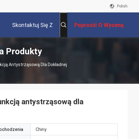
Polish
Skontaktuj Się Z
Poprosić O Wycenę
a Produkty
Nami
cją Antystrząsową Dla Dokładnej
unkcją antystrząsową dla
pochodzenia
Chiny