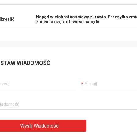
Napęd wielokrotnościowy żurawia
,
Przesyłka zmi
kreślić
zmienna częstotliwość napędu
STAW WIADOMOŚĆ
Wyślij Wiadomość