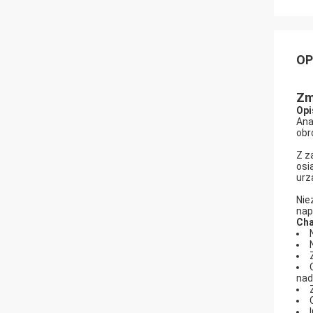
OP
Zm
Opi
Ana
obr
Z z
osi
urz
Nie
nap
Cha
nad