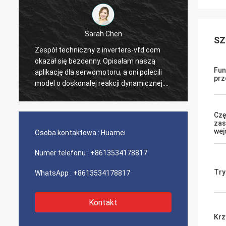
Sarah Chen
SZ
Zespół techniczny z inverters-vfd.com
Nasze 
j
okazał się bezcenny. Opisałam naszą
PLC i 
Fun
aplikację dla serwomotoru, a oni polecili
wysłan
prz
model o doskonałej reakcji dynamicznej.
czasu 
Instalacja przebiegła bezproblemowo, a
system
precyzja poprawiła czasy cykli. Fachowe
nieza
Czę
doradztwo i produkt o wysokiej
logisty
zas
wydajności!
kompo
wej
Osoba kontaktowa :
Huamei
doświa
Numer telefonu :
+8613534178817
Try
WhatsApp :
+8613534178817
Kontakt
Krz