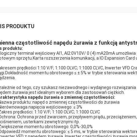
IS PRODUKTU
ienna częstotliwość napędu żurawia z funkcją antystr
s produktu:
logiczny terminal wejściowy AI1, AI2:0V10V/ 0 (4) mA20mA umożliwi
otowym sprzętu.Karta rozszerzenia komunikacji, a IO Expansion Card u
akresem prędkości 1:10 V/F; 1:100 OLVC; 1:1000 CLVC, Inwerter VFD Cr
ągi.Dokładność momentu obrotowego ≤ ± 5% w trybie sterowania wek
ądzenia.
zależnie od tego, czy szukasz niezawodnego i wydajnego rozwiązania d
ędem żurawia jest idealnym wyborem dla zastosowań ciężkich.
rakterystyka napędu żurawia o zmiennej częstotliwości:
Nazwa produktu: napęd o zmiennej częstotliwości do żurawia
Nierównowaga napięcia wejściowego: ≤ 3%
Zakres prędkości: 1:10 V/F; 1:100 OLVC; 1:1000 CLVC
Ochrona: Ochrona przed zwarciem, przepływem prądu, przeciążeniem, 
ciśnieniem, usterkami zewnętrznymi itp.
Zwiększenie momentu obrotowego: 0,0%-30,0%
Odpowiedź momentu obrotowego: ≤ 5 ms, w trybie sterowania wekto
Inwerter VFD z napędem żurawia, Inwerter częstotliwości żurawia m