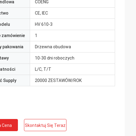
ndlowa
COENG
ctwo
CE, IEC
odelu
HV 610-3
e zamówienie
1
y pakowania
Drzewna obudowa
tawy
10-30 dni roboczych
łatności
L/C, T/T
ć Supply
20000 ZESTAWÓW/ROK
a Cena
Skontaktuj Się Teraz