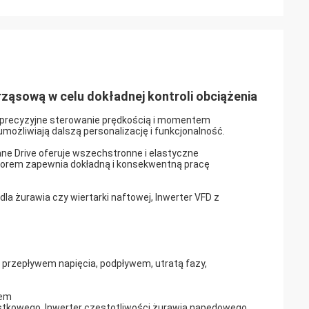
ząsową w celu dokładnej kontroli obciążenia
a precyzyjne sterowanie prędkością i momentem
możliwiają dalszą personalizację i funkcjonalność.
ane Drive oferuje wszechstronne i elastyczne
torem zapewnia dokładną i konsekwentną pracę
la żurawia czy wiertarki naftowej, Inwerter VFD z
przepływem napięcia, podpływem, utratą fazy,
rem
ostkowego, Inwerter częstotliwości żurawia napędowego