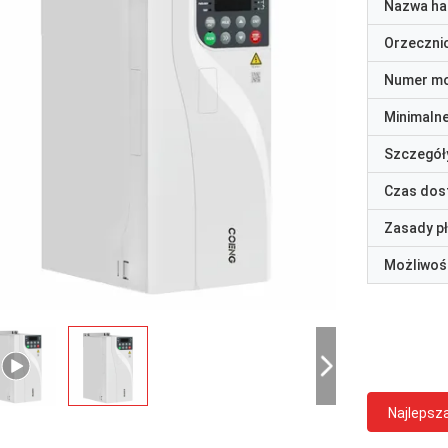
Nazwa ha
Orzeczni
Numer m
Minimaln
Szczegół
Czas dos
Zasady p
Możliwoś
Najlepsz