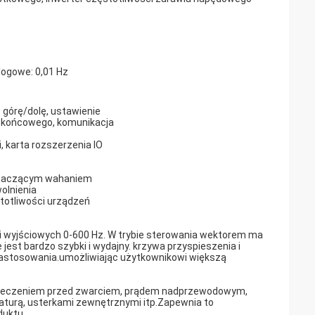
logowe: 0,01 Hz
 górę/dolę, ustawienie
u końcowego, komunikacja
, karta rozszerzenia IO
naczącym wahaniem
olnienia
stotliwości urządzeń
 wyjściowych 0-600 Hz. W trybie sterowania wektorem ma
st bardzo szybki i wydajny. krzywa przyspieszenia i
 zastosowania.umożliwiając użytkownikowi większą
zpieczeniem przed zwarciem, prądem nadprzewodowym,
raturą, usterkami zewnętrznymi itp.Zapewnia to
duktu.