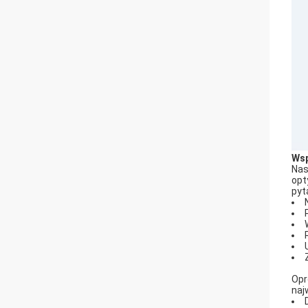
Wsp
Nas
opt
pyt
Opr
naj