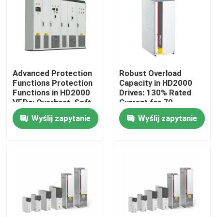
O nas
Wycieczka po fabryce
Advanced Protection
Robust Overload
Functions Protection
Capacity in HD2000
Kontrola jakości
Functions in HD2000
Drives: 130% Rated
VFDs: Overheat, Soft-
Current for 70
Start, and IGBT Safety
Seconds
Wyślij zapytanie
Wyślij zapytanie
Skontaktuj się z nami
Nowości
Poproś o wycenę
Napęd o zmiennej częstotliwości VFD