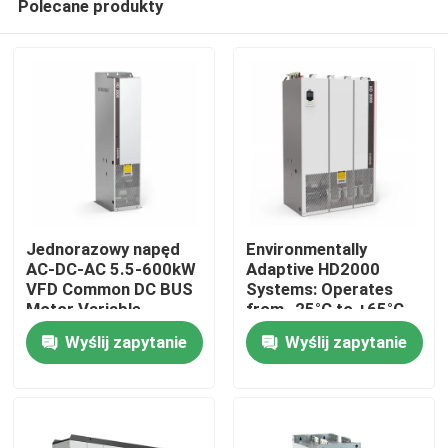
Polecane produkty
Jednorazowy napęd
Environmentally
AC-DC-AC 5.5-600kW
Adaptive HD2000
VFD Common DC BUS
Systems: Operates
Motor Variable
from -25°C to +65°C
Do domu
Frequency Drive For
and Humidity Up to
Wyślij zapytanie
Wyślij zapytanie
Lift
85%
Produkty
Filmy