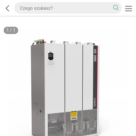
1
/
1