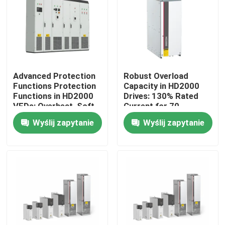
O nas
Wycieczka po fabryce
Advanced Protection
Robust Overload
Functions Protection
Capacity in HD2000
Kontrola jakości
Functions in HD2000
Drives: 130% Rated
VFDs: Overheat, Soft-
Current for 70
Start, and IGBT Safety
Seconds
Wyślij zapytanie
Wyślij zapytanie
Skontaktuj się z nami
Nowości
Poproś o wycenę
Napęd o zmiennej częstotliwości VFD