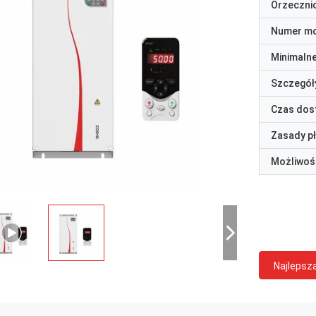
Orzeczni
Numer m
Minimaln
Szczegół
Czas dos
Zasady p
Możliwoś
Najlepsz