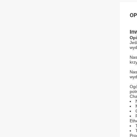
OP
In
Opi
Jeś
wyd
Nas
krz
Nas
wyd
Ogó
pot
Cha
Eth
Pro