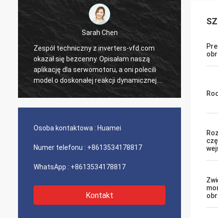
SZ
Sarah Chen
Pre
Zespół techniczny z inverters-vfd.com
Nasze 
ob
j
okazał się bezcenny. Opisałam naszą
PLC i 
aplikację dla serwomotoru, a oni polecili
wysłan
model o doskonałej reakcji dynamicznej.
czasu 
Instalacja przebiegła bezproblemowo, a
system
Rod
precyzja poprawiła czasy cykli. Fachowe
nieza
doradztwo i produkt o wysokiej
logisty
wydajności!
kompo
Osoba kontaktowa :
Huamei
Roz
doświa
czę
Numer telefonu :
+8613534178817
wej
WhatsApp :
+8613534178817
Zwi
mo
Kontakt
ob