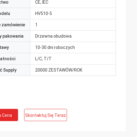
ctwo
CE, IEC
odelu
HV510-5
e zamówienie
1
y pakowania
Drzewna obudowa
tawy
10-30 dni roboczych
łatności
L/C, T/T
ć Supply
20000 ZESTAWÓW/ROK
a Cena
Skontaktuj Się Teraz