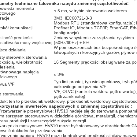
ametry techniczne falownika napędu zmiennej częstotliwości:
owiedź momentu
≤ 5 ms, w trybie sterowania wektorem
otowego
racje
3M3, IEC60721-3-3
Modbus RTU (standardowa konfiguracja); 
tokół komunikacji
Profinet IO, Modbus TCP/IP, EtherCAT, Et
konfiguracja)
bilność prędkości
Zmiany w systemie zarządzania ryzykiem
stotliwość mocy wejściowej
(50Hz/60Hz) ± 5%
W pomieszczeniach bez bezpośredniego św
jsce działania
łatwopalnych i korozyjnych gazów, płynów 
sty sterownik sterowania
dkością, wielokrotność
16 Segmenty prędkości obsługiwane za pom
iesienia
równowaga napięcia
≤ 3%
ściowego
Typ linii prostej, typ wielopunktowy, tryb pó
ywa V/F
całkowitego odłączenia V/F
V/F, OLVC (kontrola wektora pętli otwartej
b sterowania
pętli zamkniętej)
dukt ten to przekładnik wektorowy, przekładnik wektorowy częstotliwości
orzystanie inwerterów napędowych o zmiennej częstotliwości:
Przetwarzanie przemysłowe: HV510 nadaje się do sterowania pompami, 
ym sprzętem stosowanym w dziedzinie górnictwa, metalurgii, chemicz
cesu produkcji i zaoszczędzić zużycie energii.
Narzędzia maszynowe: HV510 może być stosowany w obrabiarkach CNC, 
ewnić dokładność przetwarzania.
Tworzenie papieru: HV510 może kontrolować prędkość silników maszyny 