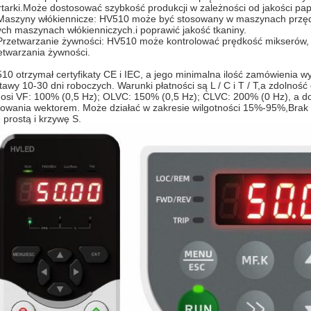
rtarki.Może dostosować szybkość produkcji w zależności od jakości papi
Maszyny włókiennicze: HV510 może być stosowany w maszynach przęd
ych maszynach włókienniczych.i poprawić jakość tkaniny.
Przetwarzanie żywności: HV510 może kontrolować prędkość mikserów, 
etwarzania żywności.
10 otrzymał certyfikaty CE i IEC, a jego minimalna ilość zamówienia 
tawy 10-30 dni roboczych. Warunki płatności są L / C i T / T,a zdolno
osi VF: 100% (0,5 Hz); OLVC: 150% (0,5 Hz); CLVC: 200% (0 Hz), a 
rowania wektorem. Może działać w zakresie wilgotności 15%-95%,Brak
ę prostą i krzywę S.