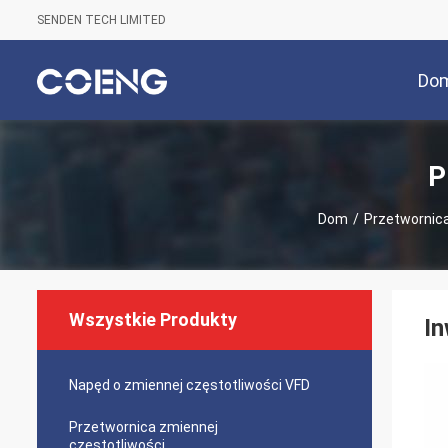
SENDEN TECH LIMITED
Do
P
Dom
/
Przetwornica
Wszystkie Produkty
In
Napęd o zmiennej częstotliwości VFD
Przetwornica zmiennej
częstotliwości