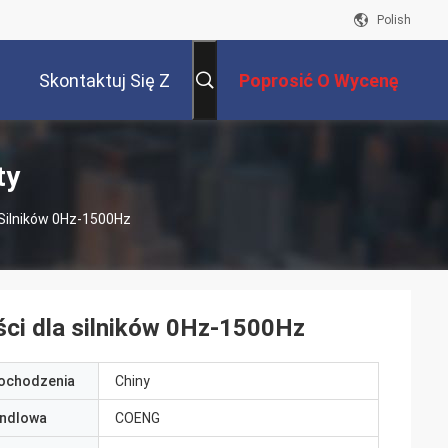
Polish
Skontaktuj Się Z
Poprosić O Wycenę
Nami
ty
 Silników 0Hz-1500Hz
ści dla silników 0Hz-1500Hz
pochodzenia
Chiny
ndlowa
COENG