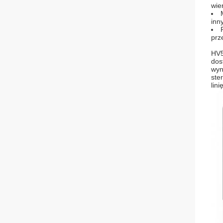
wie
inn
prz
HV5
dos
wyn
ste
lini