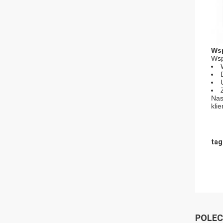
Wsp
Wsp
Nas
klie
tag
POLEC