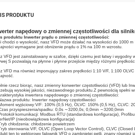
IS PRODUKTU
werter napędowy o zmiennej częstotliwości dla siln
s produktu Inwerter prądu o zmiennej częstotliwości:
li chodzi o wysokość, nasz VFD może działać na wysokości do 1000 m 
ajności wymagane jest obniżenie prądu o 1% na 100 m wzrostu.
z VFD jest zainstalowany w szafce, dzięki czemu jest łatwy i wygodny w
ywej S pozwalają na płynne i płynne przejście między różnymi prędkośc
z VFD ma również imponujący zakres prędkości 1:10 V/F, 1:100 OLVC
ajność.
lnie rzecz biorąc, nasz zmienny konwerter częstotliwości (VFD) lub Inwe
rzebują wysokiej jakości, niezawodnego produktu.Z pewnością spełni ws
rakterystyka inwertera napędowego o zmiennej częstotliwości:
Nazwa produktu: Inwerter napędowy częstotliwości
Moment wyjściowy:V/F: 100% (0,5 Hz), OLVC: 150% (0,5 Hz), CLVC: 2
Czas przyspieszenia/spadku: 0,0s ∼3200,0s; 0,0min ∼3200,0min
Protokół komunikacji: Modbus RTU (standardowa konfiguracja), Profib
erNet/IP (nieobowiązkowa konfiguracja)
Tryb chłodzenia: chłodzenie powietrzem
Tryb sterowania:V/F, OLVC (Open Loop Vector Control), CLVC (Closed 
dukt ten to wektorowy falownik VFD o zamkniętej pętli, znany również j