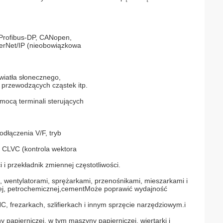
Profibus-DP, CANopen,
herNet/IP (nieobowiązkowa
iatła słonecznego,
i przewodzących cząstek itp.
ocą terminali sterujących
łodłączenia V/F, tryb
), CLVC (kontrola wektora
 i przekładnik zmiennej częstotliwości.
wentylatorami, sprężarkami, przenośnikami, mieszarkami i
nej, petrochemicznej,cementMoże poprawić wydajność
frezarkach, szlifierkach i innym sprzęcie narzędziowym.i
papierniczej, w tym maszyny papierniczej, wiertarki i