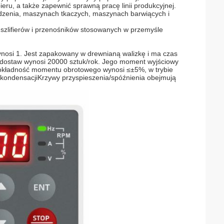
eru, a także zapewnić sprawną pracę linii produkcyjnej.
zenia, maszynach tkaczych, maszynach barwiących i
szlifierów i przenośników stosowanych w przemyśle
wynosi 1. Jest zapakowany w drewnianą walizkę i ma czas
ść dostaw wynosi 20000 sztuk/rok. Jego moment wyjściowy
dokładność momentu obrotowego wynosi ≤±5%, w trybie
 kondensacjiKrzywy przyspieszenia/spóźnienia obejmują