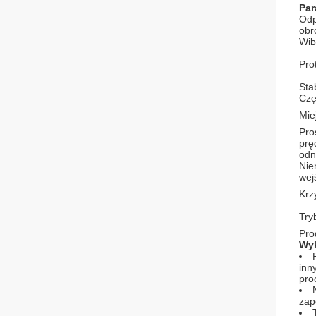
Par
Odp
obr
Wib
Pro
Sta
Czę
Mie
Pro
prę
odn
Nie
wej
Krz
Try
Pro
Wyk
inn
pro
zap