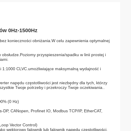
ików 0Hz-1500Hz
bez konieczności obniżania.W celu zapewnienia optymalnej
 obsłudze.Poziomy przyspieszenia/spadku w linii prostej i
iami.
 i 1:1000 CLVC.umożliwiające maksymalną wydajność i
rter napędu częstotliwości jest niezbędny dla tych, którzy
zystkie Twoje potrzeby i przekroczy Twoje oczekiwania..
00% (0 Hz)
us-DP, CANopen, Profinet IO, Modbus TCP/IP, EtherCAT,
Loop Vector Control)
ako wektorowy falownik lub falownik napędu częstotliwości.