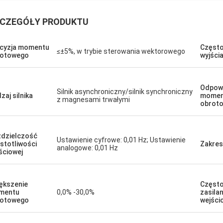
CZEGÓŁY PRODUKTU
David "Big D" Kowalski
Emily Wh
cyzja momentu
Często
zamówienie na wiele jednostek
Potrzebowaliśmy silnika
≤±5%, w trybie sterowania wektorowego
rotowego
wyjści
HMI zostało zrealizowane dokładnie i
niskim poziomie hałasu 
e z zadziwiającą szybkością. Od
środowiska testowego. 
ich integracji komunikacja naszego
nas jednostka pracuje ba
Odpow
Silnik asynchroniczny/silnik synchroniczny
u sterowania jest bardziej
utrzymuje stały moment
zaj silnika
momen
z magnesami trwałymi
obrot
wodna. Jesteśmy pod wrażeniem
Jakość przewyższa niek
ki i solidnej wydajności tych
których używaliśmy, prz
nentów. Bezproblemowe
kosztów. Wyjątkowy do 
dzielczość
dczenie w każdym calu.
zastosowań.
Ustawienie cyfrowe: 0,01 Hz; Ustawienie
stotliwości
Zakres
analogowe: 0,01 Hz
ściowej
ększenie
Często
mentu
0,0% -30,0%
zasilan
rotowego
wejści