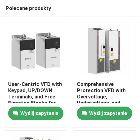
Polecane produkty
User-Centric VFD with
Comprehensive
Keypad, UP/DOWN
Protection VFD with
Terminals, and Free
Overvoltage,
Do domu
Function Blocks for
Undervoltage, and
Easy Operation and
Phase Loss Safety
Wyślij zapytanie
Wyślij zapytanie
Setup
Features
Produkty
Filmy