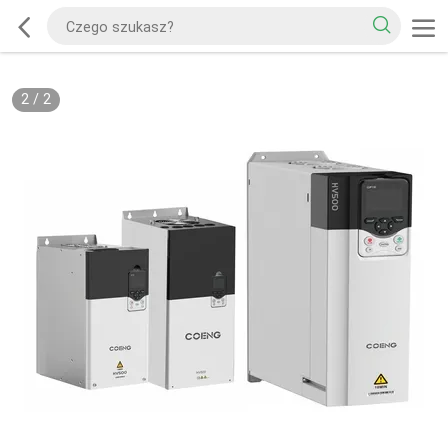
2
/
2