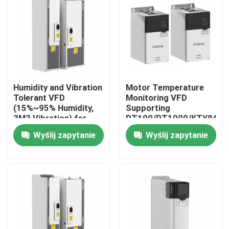
O nas
Wycieczka po fabryce
Humidity and Vibration
Motor Temperature
Kontrola jakości
Tolerant VFD
Monitoring VFD
(15%~95% Humidity,
Supporting
3M3 Vibration) for
PT100/PT1000/KTY84
Skontaktuj się z nami
Harsh Conditions
for Reliable
Wyślij zapytanie
Wyślij zapytanie
Performance
Nowości
Poproś o wycenę
Napęd o zmiennej częstotliwości VFD