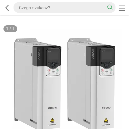
1
/
1