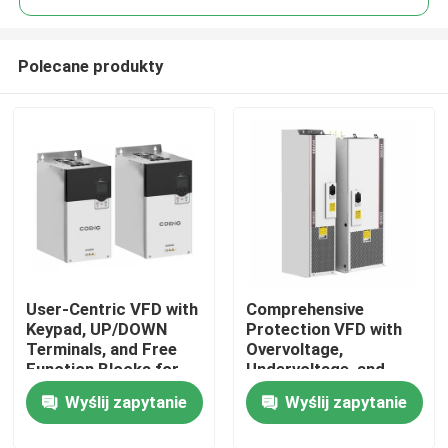
Polecane produkty
User-Centric VFD with
Comprehensive
Do domu
Keypad, UP/DOWN
Protection VFD with
Terminals, and Free
Overvoltage,
Function Blocks for
Undervoltage, and
Produkty
Easy Operation and
Phase Loss Safety
Wyślij zapytanie
Wyślij zapytanie
Setup
Features
Filmy