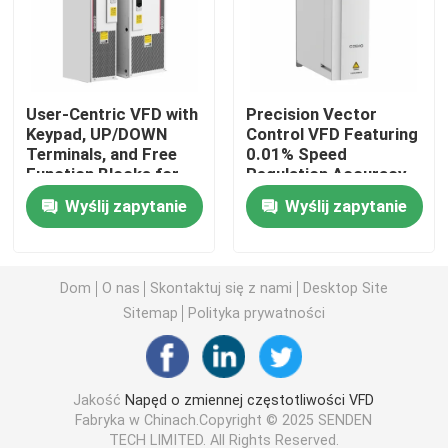
Przetwornica zmiennej częstotliwości
User-Centric VFD with
Precision Vector
Wektorowy przemiennik częstotliwości
Keypad, UP/DOWN
Control VFD Featuring
Terminals, and Free
0.01% Speed
Function Blocks for
Regulation Accuracy
Przemiennik częstotliwości VFD
Easy Operation and
and <5ms Torque
Wyślij zapytanie
Wyślij zapytanie
Setup
Response
Przetwornica częstotliwości
Dom
O nas
Skontaktuj się z nami
Desktop Site
Przesyłka zmiennej częstotliwości do żurawia
Sitemap
Polityka prywatności
Stacja ładowania pojazdów elektrycznych z przechowy
Jakość
Napęd o zmiennej częstotliwości VFD
Fabryka w Chinach.Copyright © 2025 SENDEN
Optymalizator słoneczny
TECH LIMITED. All Rights Reserved.