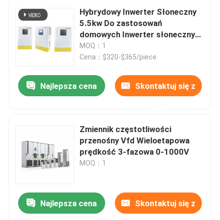
Hybrydowy Inwerter Słoneczny
5.5kw Do zastosowań
domowych Inwerter słoneczny
PV
MOQ：1
Cena：$320-$365/piece
Najlepsza cena
Skontaktuj się z
nami
Zmiennik częstotliwości
przenośny Vfd Wieloetapowa
prędkość 3-fazowa 0-1000V
MOQ：1
Najlepsza cena
Skontaktuj się z