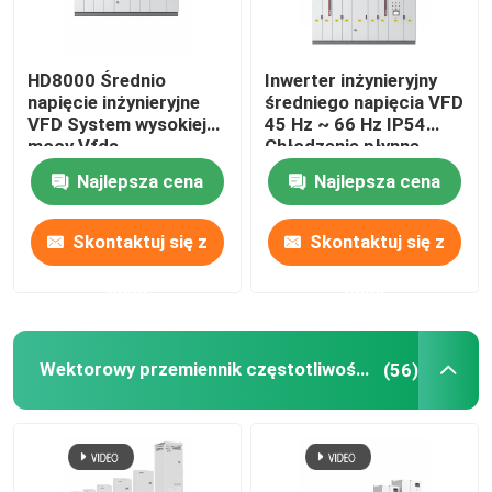
HD8000 Średnio
Inwerter inżynieryjny
napięcie inżynieryjne
średniego napięcia VFD
VFD System wysokiej
45 Hz ~ 66 Hz IP54
mocy Vfds
Chłodzenie płynne
Najlepsza cena
Najlepsza cena
Skontaktuj się z
Skontaktuj się z
nami
nami
Wektorowy przemiennik częstotliwości
(56)