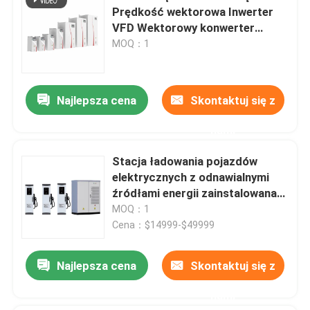
Prędkość wektorowa Inwerter
VFD Wektorowy konwerter
częstotliwości
MOQ：1
Najlepsza cena
Skontaktuj się z
nami
Stacja ładowania pojazdów
elektrycznych z odnawialnymi
źródłami energii zainstalowana
na podłodze
MOQ：1
Cena：$14999-$49999
Najlepsza cena
Skontaktuj się z
nami