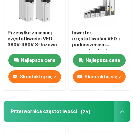
Przesyłka zmiennej
Inwerter
częstotliwości VFD
częstotliwości VFD z
380V-480V 3-fazowa
podnoszeniem
momentu obrotowego
do 16 stopni 60Hz
Najlepsza cena
Najlepsza cena
Skontaktuj się z
Skontaktuj się z
nami
nami
Przetwornica częstotliwości
(25)