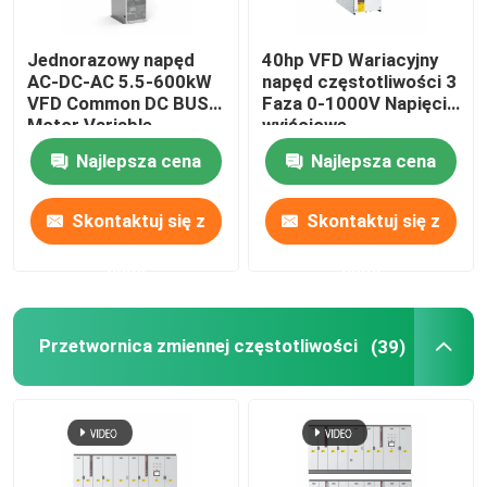
solarny falownik hybrydowy
Jednorazowy napęd
40hp VFD Wariacyjny
AC-DC-AC 5.5-600kW
napęd częstotliwości 3
VFD Common DC BUS
Faza 0-1000V Napięcie
Motor Variable
wyjściowe
Frequency Drive For
Najlepsza cena
Najlepsza cena
Lift
Skontaktuj się z
Skontaktuj się z
nami
nami
Przetwornica zmiennej częstotliwości
(39)