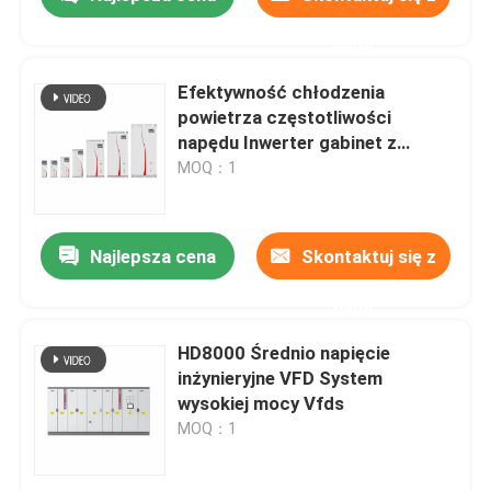
nami
Efektywność chłodzenia
powietrza częstotliwości
napędu Inwerter gabinet z
protokołem komunikacji Modbus
MOQ：1
RTU
Najlepsza cena
Skontaktuj się z
nami
Do domu
HD8000 Średnio napięcie
inżynieryjne VFD System
wysokiej mocy Vfds
Produkty
MOQ：1
Filmy