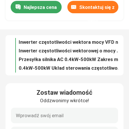
Najlepsza cena
Skontaktuj się z
Inwerter częstotliwości wektora mocy VFD napęd częstotliwości V/F sterowanie 200-240V 1PH/3PH napięcie wejściowe niskie drgania
Inwerter częstotliwości wektorowej o mocy 500 kW do pracy na wysokości w pomieszczeniach z częstotliwością wyjściową 0 Hz-300 Hz
O nas
nami
Przesyłka silnika AC 0.4kW-500kW Zakres mocy Tork startowy Przerywalna prędkość
0.4kW-500kW Układ sterowania częstotliwością wektorową Inwerter z 1Hz 150% momentu obrotowego 1000m
Wycieczka po fabryce
HV300 Wielofunkcyjny uniwersalny wektorowy falownik częstotliwości VFD napęd zmiennej częstotliwości
Inwerter częstotliwości Modbus szeroki zakres możliwości komunikacji dla wymagań klientów
Kontrola jakości
Inwerter częstotliwości mocy wektorowej o wysokiej niezawodności dla zastosowań przemysłowych
Wektor zatwierdzony Inwerter częstotliwości usprawniony RS485 Interfejs komunikacyjny
Skontaktuj się z nami
COENG Wektorowy Inwerter częstotliwości 1PH 3PH 200V 240V 3PH 380V 480V
0.4kW-500kW Wbudowany system modułu sterowania PID dla temperatury pracy -20C- 40C
Nowości
Zostaw wiadomość
Obrót początkowy 1Hz OLVC Wektorowy Inwerter częstotliwości RJ45 Interfejs komunikacyjny
Oddzwonimy wkrótce!
Napęd Inwerter częstotliwości Ogólny cel Dla 3PH Wstępnego napięcia Uin 380V 480V
Poproś o wycenę
Przemysłowy Inwerter Wektorowy 1.5kw 2.2kw 30kw 50Hz 60Hz Interfejs przyjazny dla użytkownika
Układ sterujący wektora VFD Inwerter częstotliwości 200V-240V Regulacja prędkości silnika synchronicznego S Przyspieszenie krzywej
Napęd o zmiennej częstotliwości VFD
Inwerter częstotliwości VFD Precision V/F OLVC CLVC z szerokim zakresem regulacji prędkości