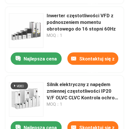
nami
Inwerter częstotliwości VFD z
podnoszeniem momentu
obrotowego do 16 stopni 60Hz
MOQ：1
Najlepsza cena
Skontaktuj się z
nami
Silnik elektryczny z napędem
zmiennej częstotliwości IP20
V/F OLVC CLVC Kontrola ochrona
przed rozluźnieniem
MOQ：1
Najlepsza cena
Skontaktuj się z