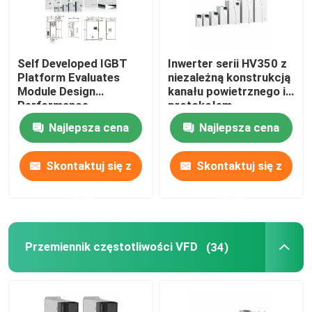
Self Developed IGBT
Inwerter serii HV350 z
Platform Evaluates
niezależną konstrukcją
Module Design
kanału powietrznego i
Performance
protokołem
komunikacji Modbus
Najlepsza cena
Najlepsza cena
RTU 50Hz/60Hz±5%
częstotliwości wejścia
Skontaktuj się z
Skontaktuj się z
nami
nami
Przemiennik częstotliwości VFD
(34)