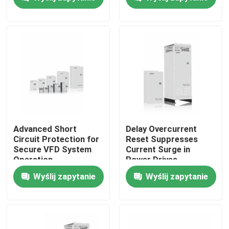
240V 1PH/3PH
napięcie wejściowe
niskie drgania
O nas
Wycieczka po fabryce
Kontrola jakości
Skontaktuj się z nami
Advanced Short
Delay Overcurrent
Circuit Protection for
Reset Suppresses
Secure VFD System
Current Surge in
Nowości
Operation
Power Drives
Wyślij zapytanie
Wyślij zapytanie
Poproś o wycenę
Napęd o zmiennej częstotliwości VFD