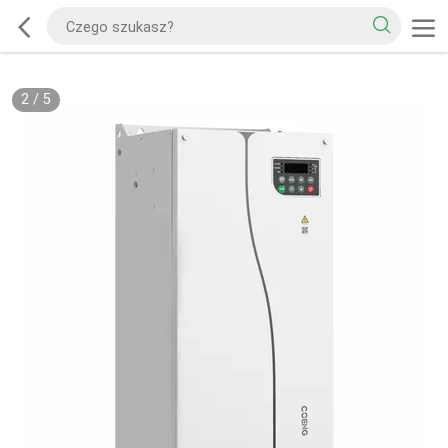
2
/
5