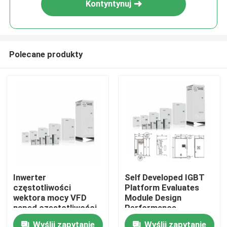
Kontyntynuj
Polecane produkty
Do domu
Inwerter
Self Developed IGBT
częstotliwości
Platform Evaluates
Produkty
wektora mocy VFD
Module Design
napęd częstotliwości
Performance
V/F sterowanie 200-
Filmy
Wyślij zapytanie
Wyślij zapytanie