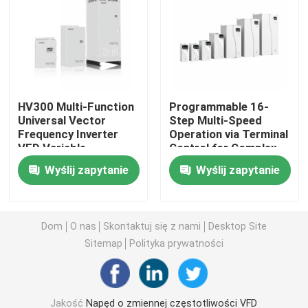
Przetwornica zmiennej częstotliwości
Wektorowy przemiennik częstotliwości
HV300 Multi-Function
Programmable 16-
Universal Vector
Step Multi-Speed
Przemiennik częstotliwości VFD
Frequency Inverter
Operation via Terminal
VFD Variable
Control for Complex
Frequency Drive AC
Sequences
Przetwornica częstotliwości
Wyślij zapytanie
Wyślij zapytanie
Drive
Przesyłka zmiennej częstotliwości do żurawia
Dom
O nas
Skontaktuj się z nami
Desktop Site
Sitemap
Polityka prywatności
Stacja ładowania pojazdów elektrycznych z przechowy
Optymalizator słoneczny
Jakość
Napęd o zmiennej częstotliwości VFD