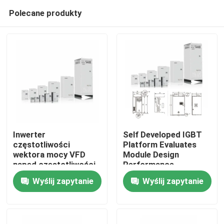
Polecane produkty
Inwerter
Self Developed IGBT
częstotliwości
Platform Evaluates
wektora mocy VFD
Module Design
Do domu
napęd częstotliwości
Performance
V/F sterowanie 200-
Wyślij zapytanie
Wyślij zapytanie
240V 1PH/3PH
Produkty
napięcie wejściowe
niskie drgania
Filmy