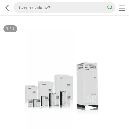
1
/
1