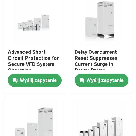
O nas
Wycieczka po fabryce
Advanced Short
Delay Overcurrent
Kontrola jakości
Circuit Protection for
Reset Suppresses
Secure VFD System
Current Surge in
Operation
Power Drives
Skontaktuj się z nami
Wyślij zapytanie
Wyślij zapytanie
Nowości
Poproś o wycenę
Napęd o zmiennej częstotliwości VFD