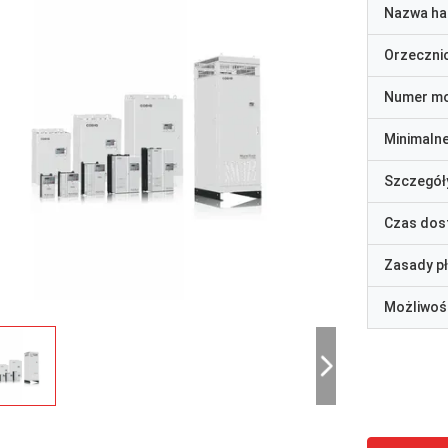
Nazwa ha
Orzeczni
Numer m
Minimaln
Szczegół
Czas dos
Zasady p
Możliwoś