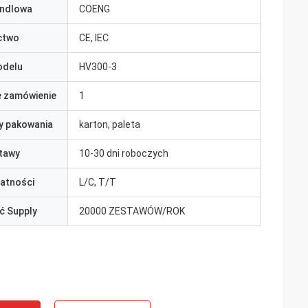
ndlowa
COENG
ctwo
CE, IEC
odelu
HV300-3
e zamówienie
1
y pakowania
karton, paleta
tawy
10-30 dni roboczych
łatności
L/C, T/T
ć Supply
20000 ZESTAWÓW/ROK