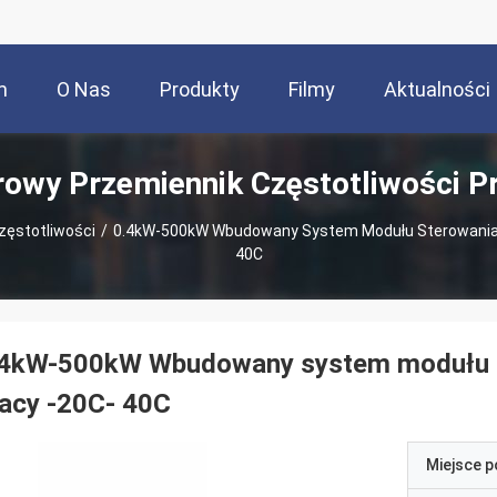
m
O Nas
Produkty
Filmy
Aktualności
owy Przemiennik Częstotliwości P
zęstotliwości
/
0.4kW-500kW Wbudowany System Modułu Sterowania P
40C
.4kW-500kW Wbudowany system modułu st
acy -20C- 40C
Miejsce 