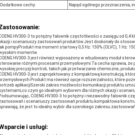
Dodatkowe cechy:
Napęd ogólnego przeznaczenia, i
Zastosowanie:
COENG HV300-3 to potężny falownik częstotliwości o zasięgu od 0,4 k
okazji i scenariuszy zastosowań produktów.Jest doskonały do stoso
jak pompyProdukt ma moment startowy 0,5 Hz: 150% (OLVC), 1 Hz: 150
wysokim momentie.
COENG HV300-3 jest również wyposażony w wbudowany moduł sterowani
sterowanie różnymi procesami przemysłowymi.Ta cecha sprawia, że 
wysokiej precyzji kontroli, takich jak przetwarzanie chemiczne, produkc
COENG HV300-3 jest zaprojektowany z kompaktową konstrukcją, która
przemysłowych.Produkt ma również opcje rozszerzalności, które pozw
potrzeb aplikacjiSzeroki zakres możliwości komunikacji produktu umożl
systemami,co czyni go idealnym wyborem dla różnych okazji i scenar
Podsumowując, COENG HV300-3 to potężny i niezawodny falownik częst
zastosowań i scenariuszy zastosowań produktu.kompaktowa konstrukc
sprawiają, że jest to idealny wybór dla szerokiego zakresu zastosow
Wsparcie i usługi: