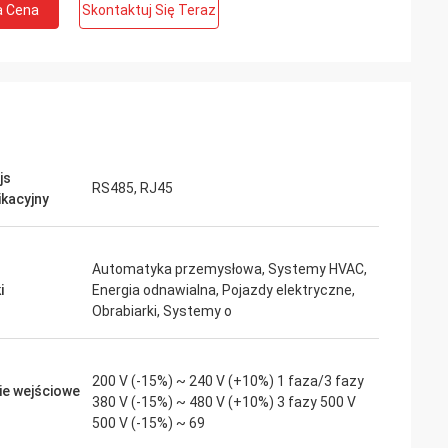
a Cena
Skontaktuj Się Teraz
ite
Jake Miller
 wrzeciona o
Zaryzykowaliśmy z inverters-vfd.com w
do wrażliwego
kwestii krytycznej wymiany VFD na naszej
Zakupiona przez
linii montażowej. Produkt był nie tylko
rdzo cicho i
idealnie dopasowany, ale także bardziej
js
 obrotowy.
przystępny cenowo niż u naszego
RS485, RJ45
kacyjny
tóre znane marki,
poprzedniego dostawcy. Jego stabilność
y ułamku
wyeliminowała nasze częste problemy z
specjalistycznych
wyłączaniem. Wyjątkowa wartość i
Automatyka przemysłowa, Systemy HVAC,
niezawodny partner w zakresie
i
Energia odnawialna, Pojazdy elektryczne,
komponentów przemysłowych.
Obrabiarki, Systemy o
200 V (-15%) ~ 240 V (+10%) 1 faza/3 fazy
ie wejściowe
380 V (-15%) ~ 480 V (+10%) 3 fazy 500 V
500 V (-15%) ~ 69