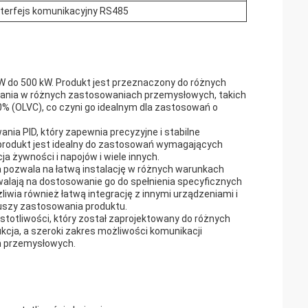
nterfejs komunikacyjny RS485
W do 500 kW. Produkt jest przeznaczony do różnych
wania w różnych zastosowaniach przemysłowych, takich
% (OLVC), co czyni go idealnym dla zastosowań o
a PID, który zapewnia precyzyjne i stabilne
produkt jest idealny do zastosowań wymagających
ja żywności i napojów i wiele innych.
 pozwala na łatwą instalację w różnych warunkach
alają na dostosowanie go do spełnienia specyficznych
iwia również łatwą integrację z innymi urządzeniami i
iuszy zastosowania produktu.
otliwości, który został zaprojektowany do różnych
ja, a szeroki zakres możliwości komunikacji
ań przemysłowych.