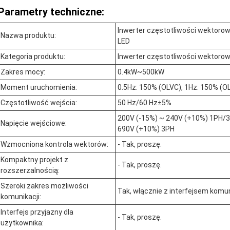
Parametry techniczne:
Inwerter częstotliwości wektorow
Nazwa produktu:
LED
Kategoria produktu:
Inwerter częstotliwości wektorow
Zakres mocy:
0.4kW~500kW
Moment uruchomienia:
0.5Hz: 150% (OLVC), 1Hz: 150% (O
Częstotliwość wejścia:
50 Hz/60 Hz±5%
200V (-15%) ~ 240V (+10%) 1PH/3
Napięcie wejściowe:
690V (+10%) 3PH
Wzmocniona kontrola wektorów:
- Tak, proszę.
Kompaktny projekt z
- Tak, proszę.
rozszerzalnością:
Szeroki zakres możliwości
Tak, włącznie z interfejsem kom
komunikacji:
Interfejs przyjazny dla
- Tak, proszę.
użytkownika: