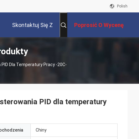
Polish
Skontaktuj Się Z
Poprosić O Wycenę
rodukty
Nami
ID Dla Temperatury Pracy -20C-
erowania PID dla temperatury
pochodzenia
Chiny