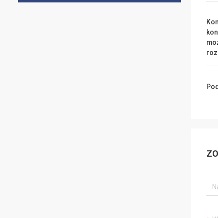
Ko
kon
moż
ro
Pod
ZO