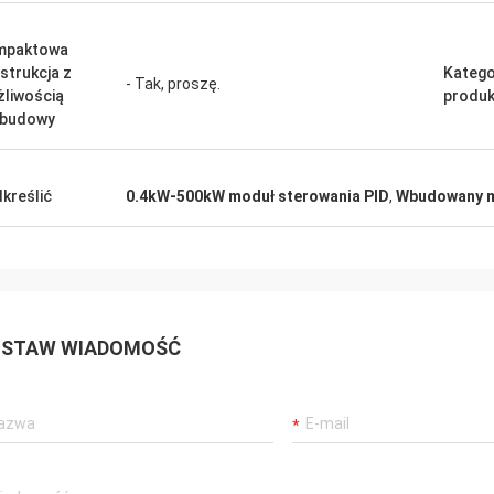
mpaktowa
strukcja z
Katego
- Tak, proszę.
liwością
produk
zbudowy
kreślić
0.4kW-500kW moduł sterowania PID
,
Wbudowany m
STAW WIADOMOŚĆ