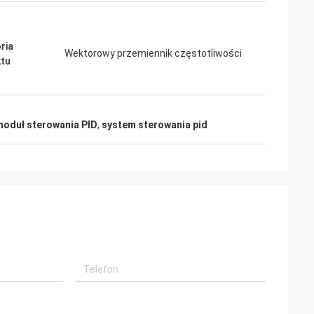
ria
Wektorowy przemiennik częstotliwości
tu
oduł sterowania PID
,
system sterowania pid