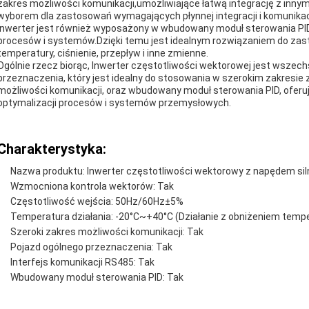
zakres możliwości komunikacji,umożliwiające łatwą integrację z inny
wyborem dla zastosowań wymagających płynnej integracji i komunika
Inwerter jest również wyposażony w wbudowany moduł sterowania PID, 
procesów i systemów.Dzięki temu jest idealnym rozwiązaniem do zas
temperatury, ciśnienie, przepływ i inne zmienne.
Ogólnie rzecz biorąc, Inwerter częstotliwości wektorowej jest wsz
przeznaczenia, który jest idealny do stosowania w szerokim zakresi
możliwości komunikacji, oraz wbudowany moduł sterowania PID, oferuj
optymalizacji procesów i systemów przemysłowych.
Charakterystyka:
Nazwa produktu: Inwerter częstotliwości wektorowy z napędem siln
Wzmocniona kontrola wektorów: Tak
Częstotliwość wejścia: 50Hz/60Hz±5%
Temperatura działania: -20°C~+40°C (Działanie z obniżeniem temp
Szeroki zakres możliwości komunikacji: Tak
Pojazd ogólnego przeznaczenia: Tak
Interfejs komunikacji RS485: Tak
Wbudowany moduł sterowania PID: Tak