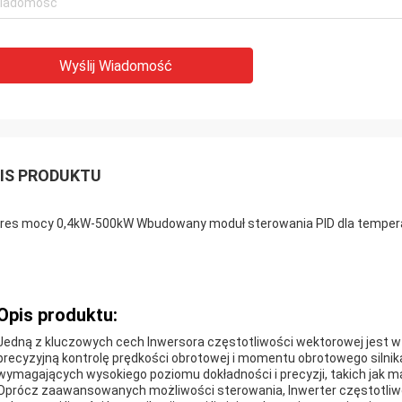
Wyślij Wiadomość
IS PRODUKTU
res mocy 0,4kW-500kW Wbudowany moduł sterowania PID dla tempera
Opis produktu:
Jedną z kluczowych cech Inwersora częstotliwości wektorowej jest 
precyzyjną kontrolę prędkości obrotowej i momentu obrotowego silnik
wymagających wysokiego poziomu dokładności i precyzji, takich jak m
Oprócz zaawansowanych możliwości sterowania, Inwerter częstotliw