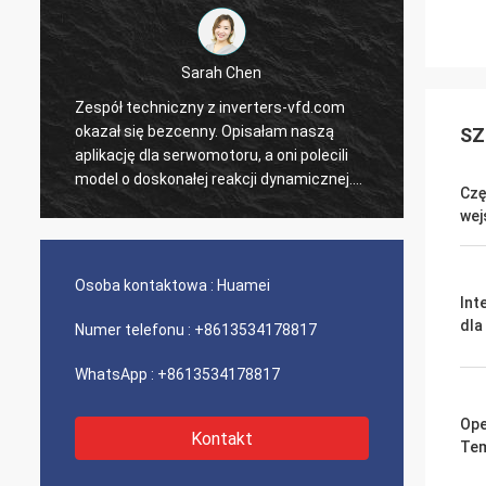
Sarah Chen
Zespół techniczny z inverters-vfd.com
Nasze 
j
okazał się bezcenny. Opisałam naszą
PLC i 
SZ
aplikację dla serwomotoru, a oni polecili
wysłan
model o doskonałej reakcji dynamicznej.
czasu 
Czę
Instalacja przebiegła bezproblemowo, a
system
wej
precyzja poprawiła czasy cykli. Fachowe
nieza
doradztwo i produkt o wysokiej
logisty
wydajności!
kompo
Osoba kontaktowa :
Huamei
doświa
Int
dla
Numer telefonu :
+8613534178817
WhatsApp :
+8613534178817
Ope
Kontakt
Tem