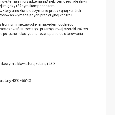
mi systemami i urządzeniamiDzięki temu jest idealnym
cji między różnymi komponentami.
który umożliwia utrzymanie precyzyjnej kontroli
tosowań wymagających precyzyjnej kontroli
echstronnym i niezawodnym napędem ogólnego
e zastosowań automatyki przemysłowej.szeroki zakres
e potężne i elastyczne rozwiązanie do sterowania i
ikowym z klawiaturą zdalną i LED
eratury 40°C~55°C)