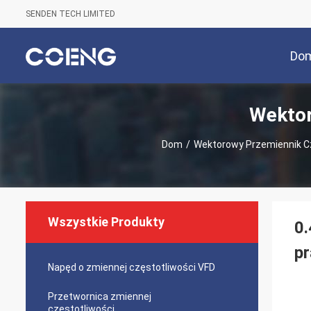
SENDEN TECH LIMITED
Do
Wektor
Dom
/
Wektorowy Przemiennik C
Wszystkie Produkty
0
pr
Napęd o zmiennej częstotliwości VFD
Przetwornica zmiennej
częstotliwości