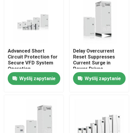
O nas
Wycieczka po fabryce
Advanced Short
Delay Overcurrent
Kontrola jakości
Circuit Protection for
Reset Suppresses
Secure VFD System
Current Surge in
Operation
Power Drives
Skontaktuj się z nami
Wyślij zapytanie
Wyślij zapytanie
Nowości
Poproś o wycenę
Napęd o zmiennej częstotliwości VFD