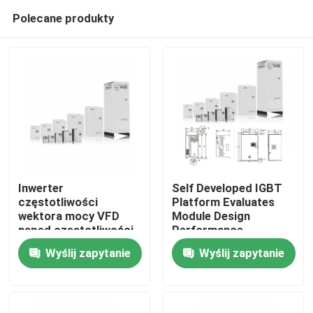
Polecane produkty
Inwerter
Self Developed IGBT
częstotliwości
Platform Evaluates
wektora mocy VFD
Module Design
Do domu
napęd częstotliwości
Performance
V/F sterowanie 200-
Wyślij zapytanie
Wyślij zapytanie
240V 1PH/3PH
Produkty
napięcie wejściowe
niskie drgania
Filmy